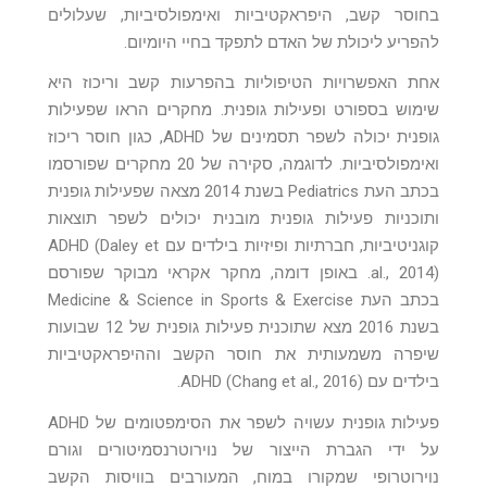
בחוסר קשב, היפראקטיביות ואימפולסיביות, שעלולים
להפריע ליכולת של האדם לתפקד בחיי היומיום.
אחת האפשרויות הטיפוליות בהפרעות קשב וריכוז היא
שימוש בספורט ופעילות גופנית. מחקרים הראו שפעילות
גופנית יכולה לשפר תסמינים של ADHD, כגון חוסר ריכוז
ואימפולסיביות. לדוגמה, סקירה של 20 מחקרים שפורסמו
בכתב העת Pediatrics בשנת 2014 מצאה שפעילות גופנית
ותוכניות פעילות גופנית מובנית יכולים לשפר תוצאות
קוגניטיביות, חברתיות ופיזיות בילדים עם ADHD (Daley et
al., 2014). באופן דומה, מחקר אקראי מבוקר שפורסם
בכתב העת Medicine & Science in Sports & Exercise
בשנת 2016 מצא שתוכנית פעילות גופנית של 12 שבועות
שיפרה משמעותית את חוסר הקשב וההיפראקטיביות
בילדים עם ADHD (Chang et al., 2016).
פעילות גופנית עשויה לשפר את הסימפטומים של ADHD
על ידי הגברת הייצור של נוירוטרנסמיטורים וגורם
נוירוטרופי שמקורו במוח, המעורבים בוויסות הקשב