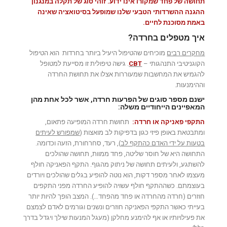
תחושה של פחד שמקורו אינו ידוע. זוהי סוג של תקלה במנגנון
ההגנה ההשרדותי הטבעי שלנו שמופעל בסיטואציה שאינה
באמת מסוכנת לחיים.
איך מטפלים בחרדה?
מחקרים רבים
מוכיחים שהטיפול היעיל ביותר בחרדות הוא הטיפול
הקוגניטיבי התנהגותי –
CBT
. גישה טיפולית זו מסייעת למטופל
להגמיש את המחשבות שמעוררות אצלו את תחושת החרדה
וההימנעות.
ישנם מספר סוגים של הפרעות חרדה, אשר לכל אחת מהן
המאפיינים הייחודיים משלה:
התקפי פאניקה או חרדה:
תחושת חרדה המופיעה פתאום,
ומתבטאת באופן פיזי כגון בדפיקות לב מואצות (
שמפורש לעיתים
בטעות על ידי האדם כהתקף לב
), רעד, סחרחורת, הזעה וכדומה.
התחושה היא של חוסר שליטה, פחד ממוות, תחושה שהולכים
להשתגע, ולעיתים תחושה של ניתוק מהגוף.
התקף הפאניקה חולף
מעצמו לאחר מספר דקות, הוא נוטה להופיע בגלים שהולכים ויורדים
בעוצמתם. כשההתקף חולף עשויה להופיע החרדה מפני התקפים
חוזרים (חרדה מהחרדה או פחד מהפחד…). המצב הופך להיות יותר
בעייתי כאשר התקפי הפאניקה חוזרים ונשנים וגורמים לאדם לצמצם
את פעילויותיו או אף להימנע מחלקן (מעגל המנעות שילך ויגדל בדרך