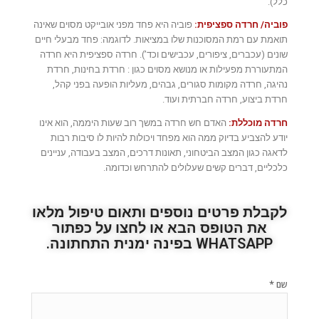
כלל).
פוביה/ חרדה ספציפית:
פוביה היא פחד מפני אובייקט מסוים שאינה
תואמת עם רמת המסוכנות שלו במציאות. לדוגמה: פחד מבעלי חיים
שונים (עכברים, ציפורים, עכבישים וכד’). חרדה ספציפית היא חרדה
המתעוררת מפעילות או מנושא מסוים כגון : חרדת בחינות, חרדת
נהיגה, חרדה מקומות סגורים, גבהים, מעליות הופעה בפני קהל,
חרדת ביצוע,
חרדה חברתית
ועוד.
חרדה מוכללת:
האדם חש חרדה במשך רוב שעות היממה, הוא אינו
יודע להצביע בדיוק ממה הוא מפחד ויכולות להיות לו סיבות רבות
לדאגה כגון המצב הביטחוני, תאונות דרכים, המצב בעבודה, עניינים
כלכליים, דברים קשים שעלולים להתרחש וכדומה.
לקבלת פרטים נוספים ותאום טיפול מלאו
את הטופס הבא או לחצו על כפתור
WHATSAPP בפינה ימנית התחתונה.
*
שם