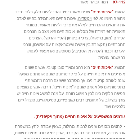
97-112
– רמה גבוהה מאוד
המושג
“איכות חיים”
שכיח מאוד בימינו והפך להיות חלק בלתי נפרד
מהשיח היומיומי. לפי
ויקיפדיה
, איכות החיים היא המידה בה יש לאדם
את התנאים ההכרחיים למלא את צרכיו ולהיות מאושר. במונחי
תיאורית הפירמידה של מסלאו- איכות חיים היא מצב בו הצרכים
הפיזיים (מזון, בריאות), צרכי הביטחון (הפיזי והרגשי), הצרכים
החברתיים (תקשורת בין-אישית ואינטראקציות עם אנשים), וצרכי
הערכה וכבוד (הכרה מן הסביבה) מסופקים ואז אפשר לעסוק
בהגשמה עצמית.
המושג
“איכות חיים”
הוא רחב ומאוד סובייקטיבי: אנשים שונים
מעריכים את איכות חייהם על פי קריטריונים שונים או נותנים משקל
שונה לאותם קריטריונים. אך מסתבר שיש גם הרבה מהמשותף
בתפיסותיהם של אנשים שונים ל”איכות חיים”. הרבה אנשים מוצאים
חפיפה חלקית בינו לבין המושג רווחה. על מנת להשיג איכות חיים יש
צורך בשילוב של תחומים רבים כגון: פיזיים, פסיכולוגיים, סוציולוגיים
כלכליים ועוד.
גורמים המשפיעים על איכות החיים (מתוך ויקיפדיה):
• לחצים מסוגים שונים לרבות: מחלות, כשאין עבודה, לחץ במשפחה
או בעבודה, מתחים בסביבה הקרובה, אבדן ימי עבודה מסיבות שונות,