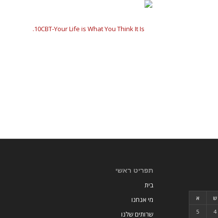
תפריט ראשי
בית
ש
א
מי אנחנו
5
4
שרותים שלנו