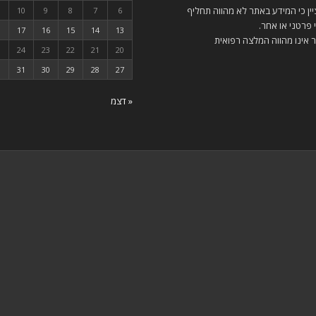
יין כי המידע באתר לא מהווה תחליף
1
10
9
8
7
6
 פרטני או אחר.
8
17
16
15
14
13
אינו מהווה המלצה רפואית
5
24
23
22
21
20
31
30
29
28
27
« דצמ