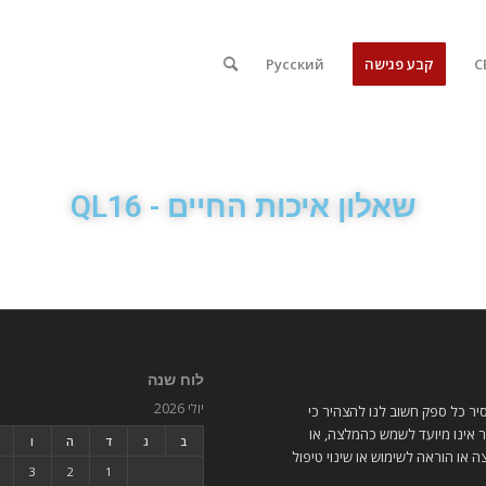
קבע פגישה
Русский
שאלון איכות החיים - QL16
לוח שנה
יולי 2026
ר כל ספק חשוב לנו להצהיר כי
אינו מיועד לשמש כהמלצה, או
ב
ג
ד
ה
ו
ה או הוראה לשימוש או שינוי טיפול
3
2
1